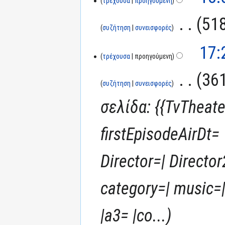
τρέχουσα
προηγούμενη
‎
518
συζήτηση
συνεισφορές
17:
τρέχουσα
προηγούμενη
‎
361
συζήτηση
συνεισφορές
σελίδα: {{TvTheat
firstEpisodeAirDt
Director=| Directo
category=| music=|
|a3= |co...