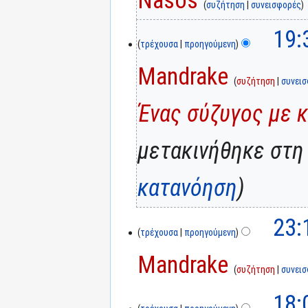
συζήτηση
συνεισφορές
19:
τρέχουσα
προηγούμενη
Mandrake
συζήτηση
συνει
Ένας σύζυγος με 
μετακινήθηκε στη
κατανόηση
23:
τρέχουσα
προηγούμενη
Mandrake
συζήτηση
συνει
18: