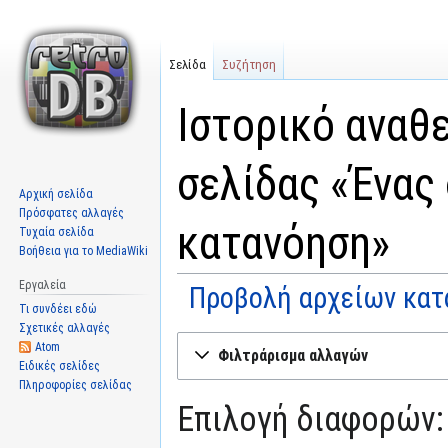
Σελίδα
Συζήτηση
Ιστορικό αναθ
σελίδας «Ένας
Αρχική σελίδα
Πρόσφατες αλλαγές
κατανόηση»
Τυχαία σελίδα
Βοήθεια για το MediaWiki
Εργαλεία
Προβολή αρχείων κατ
Τι συνδέει εδώ
Σχετικές αλλαγές
Μετάβαση
Πήδηση
Atom
Φιλτράρισμα αλλαγών
στην
στην
Ειδικές σελίδες
Πληροφορίες σελίδας
πλοήγηση
αναζήτηση
Επιλογή διαφορών: