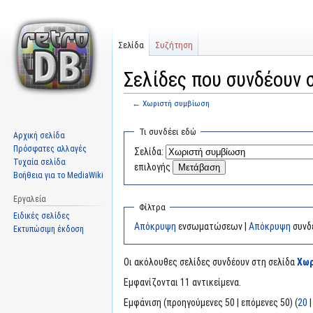
Σελίδα
Συζήτηση
Σελίδες που συνδέουν 
←
Χωριστή συμβίωση
Μετάβαση
Πήδηση
Τι συνδέει εδώ
Αρχική σελίδα
στην
στην
Πρόσφατες αλλαγές
Σελίδα:
πλοήγηση
αναζήτηση
Τυχαία σελίδα
επιλογής
Βοήθεια για το MediaWiki
Εργαλεία
Φίλτρα
Ειδικές σελίδες
Απόκρυψη
ενσωματώσεων |
Απόκρυψη
συνδ
Εκτυπώσιμη έκδοση
Οι ακόλουθες σελίδες συνδέουν στη σελίδα
Χωρ
Εμφανίζονται 11 αντικείμενα.
Εμφάνιση (προηγούμενες 50 | επόμενες 50) (
20