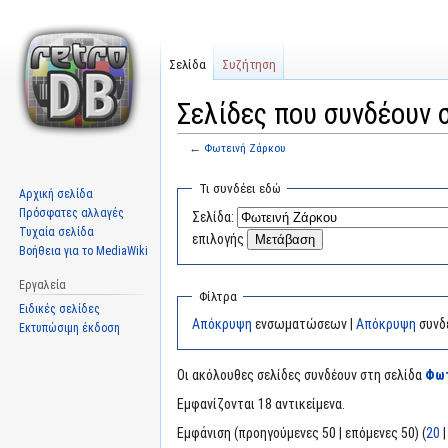
Σελίδα
Συζήτηση
Σελίδες που συνδέουν 
←
Φωτεινή Ζάρκου
Μετάβαση
Πήδηση
Τι συνδέει εδώ
Αρχική σελίδα
στην
στην
Πρόσφατες αλλαγές
Σελίδα:
πλοήγηση
αναζήτηση
Τυχαία σελίδα
επιλογής
Βοήθεια για το MediaWiki
Εργαλεία
Φίλτρα
Ειδικές σελίδες
Απόκρυψη
ενσωματώσεων |
Απόκρυψη
συνδ
Εκτυπώσιμη έκδοση
Οι ακόλουθες σελίδες συνδέουν στη σελίδα
Φωτ
Εμφανίζονται 18 αντικείμενα.
Εμφάνιση (προηγούμενες 50 | επόμενες 50) (
20