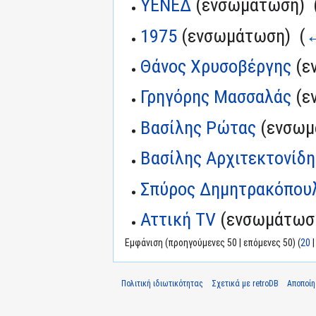
ΥΕΝΕΔ
(ενσωμάτωση) ‎
1975
(ενσωμάτωση) ‎
(
←
Θάνος Χρυσοβέργης
(ε
Γρηγόρης Μασσαλάς
(ε
Βασίλης Ρώτας
(ενσωμ
Βασίλης Αρχιτεκτονίδη
Σπύρος Δημητρακόπουλο
Αττική TV
(ενσωμάτωση
Εμφάνιση (προηγούμενες 50 | επόμενες 50) (
20
Πολιτική ιδιωτικότητας
Σχετικά με retroDB
Αποποί