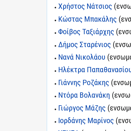
Χρήστος Νάτσιος
(ενσω
Κώστας Μπακάλης
(εν
Φοίβος Ταξιάρχης
(ενσ
Δήμος Σταρένιος
(ενσω
Νανά Νικολάου
(ενσωμά
Ηλέκτρα Παπαθανασίο
Γιάννης Ροζάκης
(ενσωμ
Ντόρα Βολανάκη
(ενσω
Γιώργος Μάζης
(ενσωμά
Ιορδάνης Μαρίνος
(ενσ