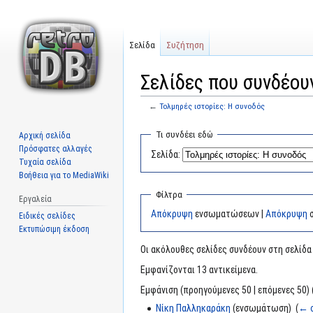
Σελίδα
Συζήτηση
Σελίδες που συνδέου
←
Τολμηρές ιστορίες: Η συνοδός
Μετάβαση
Πήδηση
Τι συνδέει εδώ
Αρχική σελίδα
στην
στην
Πρόσφατες αλλαγές
Σελίδα:
πλοήγηση
αναζήτηση
Τυχαία σελίδα
Βοήθεια για το MediaWiki
Φίλτρα
Εργαλεία
Απόκρυψη
ενσωματώσεων |
Απόκρυψη
σ
Ειδικές σελίδες
Εκτυπώσιμη έκδοση
Οι ακόλουθες σελίδες συνδέουν στη σελίδ
Εμφανίζονται 13 αντικείμενα.
Εμφάνιση (προηγούμενες 50 | επόμενες 50) 
Νίκη Παλληκαράκη
(ενσωμάτωση) ‎
(
← σ