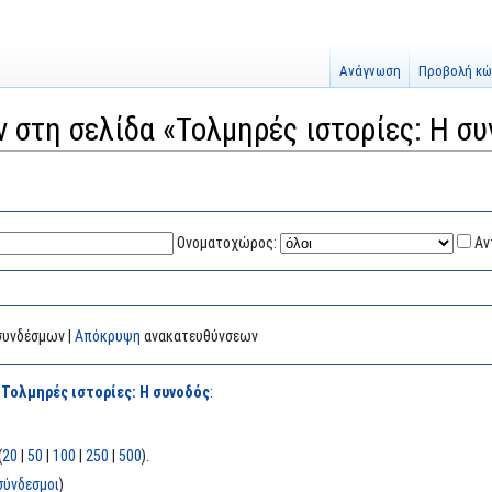
Ανάγνωση
Προβολή κώ
ν στη σελίδα «Τολμηρές ιστορίες: Η σ
Ονοματοχώρος:
Αν
υνδέσμων |
Απόκρυψη
ανακατευθύνσεων
α
Τολμηρές ιστορίες: Η συνοδός
:
(
20
|
50
|
100
|
250
|
500
).
ύνδεσμοι
)