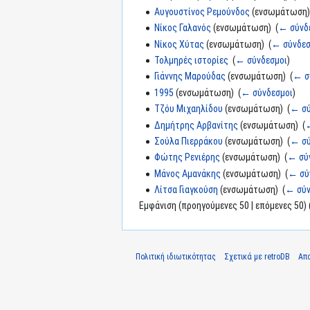
Αυγουστίνος Ρεμούνδος
(ενσωμάτωση) 
Νίκος Γαλανός
(ενσωμάτωση) ‎
(
← σύνδ
Νίκος Χύτας
(ενσωμάτωση) ‎
(
← σύνδεσ
Τολμηρές ιστορίες
‎
(
← σύνδεσμοι
)
Γιάννης Μαρούδας
(ενσωμάτωση) ‎
(
← σ
1995
(ενσωμάτωση) ‎
(
← σύνδεσμοι
)
Τζόυ Μιχαηλίδου
(ενσωμάτωση) ‎
(
← σύ
Δημήτρης Αρβανίτης
(ενσωμάτωση) ‎
(
Σούλα Πιερράκου
(ενσωμάτωση) ‎
(
← σύ
Φώτης Ρενιέρης
(ενσωμάτωση) ‎
(
← σύ
Μάνος Αμανάκης
(ενσωμάτωση) ‎
(
← σύ
Λίτσα Γιαγκούση
(ενσωμάτωση) ‎
(
← σύν
Εμφάνιση (προηγούμενες 50 | επόμενες 50) 
Πολιτική ιδιωτικότητας
Σχετικά με retroDB
Απ