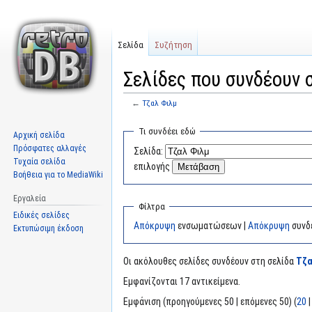
Σελίδα
Συζήτηση
Σελίδες που συνδέουν 
←
Τζαλ Φιλμ
Μετάβαση
Πήδηση
Τι συνδέει εδώ
Αρχική σελίδα
στην
στην
Πρόσφατες αλλαγές
Σελίδα:
πλοήγηση
αναζήτηση
Τυχαία σελίδα
επιλογής
Βοήθεια για το MediaWiki
Εργαλεία
Φίλτρα
Ειδικές σελίδες
Απόκρυψη
ενσωματώσεων |
Απόκρυψη
συνδ
Εκτυπώσιμη έκδοση
Οι ακόλουθες σελίδες συνδέουν στη σελίδα
Τζα
Εμφανίζονται 17 αντικείμενα.
Εμφάνιση (προηγούμενες 50 | επόμενες 50) (
20