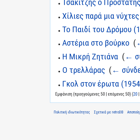
Τσακιτζής ο Προστάτη
Χίλιες παρά μια νύχτες
Το Παιδί του Δρόμου (
Αστέρια στο βούρκο
‎
(
Η Μικρή Ζητιάνα
‎
(
← σ
Ο τρελλάρας
‎
(
← σύνδε
Γκολ στον έρωτα (1954
Εμφάνιση (προηγούμενες 50 | επόμενες 50) (
20
Πολιτική ιδιωτικότητας
Σχετικά με retroDB
Αποποί