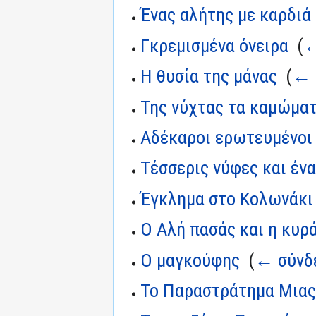
Ένας αλήτης με καρδιά
Γκρεμισμένα όνειρα
‎
(
←
Η θυσία της μάνας
‎
(
← 
Της νύχτας τα καμώμα
Αδέκαροι ερωτευμένοι
Τέσσερις νύφες και έν
Έγκλημα στο Κολωνάκι
Ο Αλή πασάς και η κυρ
Ο μαγκούφης
‎
(
← σύνδ
Το Παραστράτημα Μια