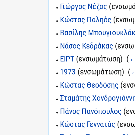
Γιώργος Νέζος
(ενσωμά
Κώστας Παληός
(ενσωμ
Βασίλης Μπουγιουκλά
Νάσος Κεδράκας
(ενσω
ΕΙΡΤ
(ενσωμάτωση) ‎
(
←
1973
(ενσωμάτωση) ‎
(
←
Κώστας Θεοδόσης
(ενσ
Σταμάτης Χονδρογιάνν
Πάνος Πανόπουλος
(εν
Κώστας Γεννατάς
(ενσω