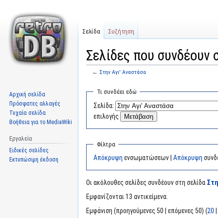
Σελίδα
Συζήτηση
Σελίδες που συνδέουν σ
←
Στην Αγι' Αναστάσα
Μετάβαση
Πήδηση
Τι συνδέει εδώ
Αρχική σελίδα
στην
στην
Πρόσφατες αλλαγές
Σελίδα:
πλοήγηση
αναζήτηση
Τυχαία σελίδα
επιλογής
Βοήθεια για το MediaWiki
Εργαλεία
Φίλτρα
Ειδικές σελίδες
Απόκρυψη
ενσωματώσεων |
Απόκρυψη
συνδ
Εκτυπώσιμη έκδοση
Οι ακόλουθες σελίδες συνδέουν στη σελίδα
Στη
Εμφανίζονται 13 αντικείμενα.
Εμφάνιση (προηγούμενες 50 | επόμενες 50) (
20