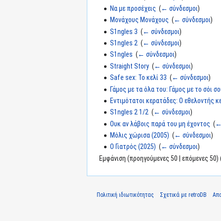
Να με προσέχεις
‎
(
← σύνδεσμοι
)
Μονάχους Μονάχους
‎
(
← σύνδεσμοι
)
S1ngles 3
‎
(
← σύνδεσμοι
)
S1ngles 2
‎
(
← σύνδεσμοι
)
S1ngles
‎
(
← σύνδεσμοι
)
Straight Story
‎
(
← σύνδεσμοι
)
Safe sex: Το κελί 33
‎
(
← σύνδεσμοι
)
Γάμος με τα όλα του: Γάμος με το σόι σ
Εντιμότατοι κερατάδες: Ο εθελοντής κ
S1ngles 2 1/2
‎
(
← σύνδεσμοι
)
Ουκ αν λάβοις παρά του μη έχοντος
‎
(
←
Μόλις χώρισα (2005)
‎
(
← σύνδεσμοι
)
Ο Γιατρός (2025)
‎
(
← σύνδεσμοι
)
Εμφάνιση (προηγούμενες 50 | επόμενες 50) 
Πολιτική ιδιωτικότητας
Σχετικά με retroDB
Απ