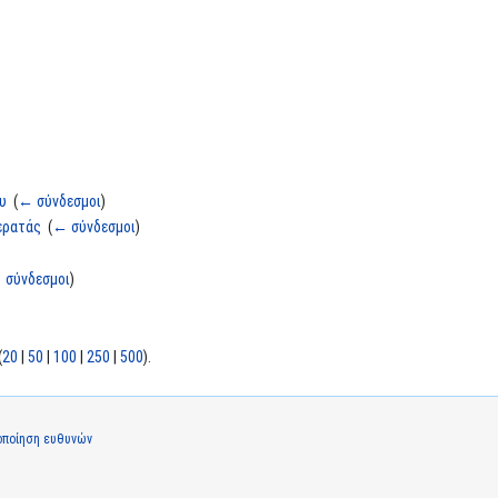
ου
‎
(
← σύνδεσμοι
)
ερατάς
‎
(
← σύνδεσμοι
)
 σύνδεσμοι
)
(
20
|
50
|
100
|
250
|
500
).
οποίηση ευθυνών