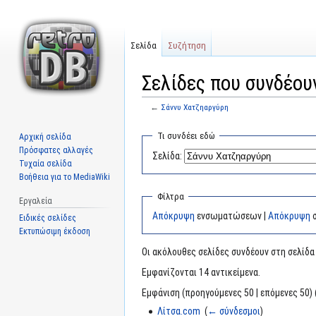
Σελίδα
Συζήτηση
Σελίδες που συνδέου
←
Σάννυ Χατζηαργύρη
Μετάβαση
Πήδηση
Τι συνδέει εδώ
Αρχική σελίδα
στην
στην
Πρόσφατες αλλαγές
Σελίδα:
πλοήγηση
αναζήτηση
Τυχαία σελίδα
Βοήθεια για το MediaWiki
Φίλτρα
Εργαλεία
Απόκρυψη
ενσωματώσεων |
Απόκρυψη
σ
Ειδικές σελίδες
Εκτυπώσιμη έκδοση
Οι ακόλουθες σελίδες συνδέουν στη σελίδ
Εμφανίζονται 14 αντικείμενα.
Εμφάνιση (προηγούμενες 50 | επόμενες 50) 
Λίτσα.com
‎
(
← σύνδεσμοι
)