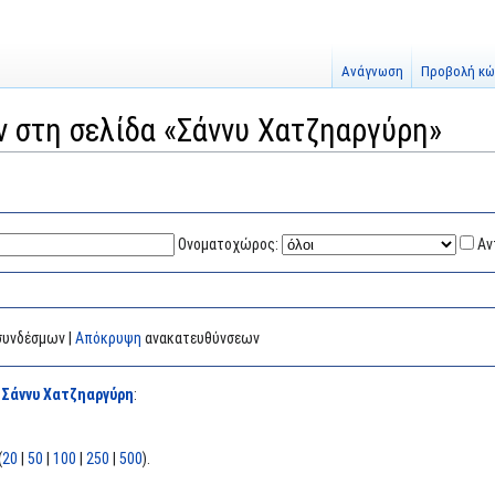
Ανάγνωση
Προβολή κώ
ν στη σελίδα «Σάννυ Χατζηαργύρη»
Ονοματοχώρος:
Αν
υνδέσμων |
Απόκρυψη
ανακατευθύνσεων
α
Σάννυ Χατζηαργύρη
:
(
20
|
50
|
100
|
250
|
500
).