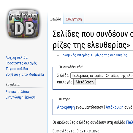
Σελίδα
Συζήτηση
Σελίδες που συνδέουν σ
ρίζες της ελευθερίας»
←
Πολεμικές ιστορίες: Οι ρίζες της ελευθερίας
Αρχική σελίδα
Πρόσφατες αλλαγές
Μετάβαση
Πήδηση
Τι συνδέει εδώ
Τυχαία σελίδα
στην
στην
Βοήθεια για το MediaWiki
Σελίδα:
πλοήγηση
αναζήτηση
επιλογής
Εργαλεία
Ειδικές σελίδες
Εκτυπώσιμη έκδοση
Φίλτρα
Απόκρυψη
ενσωματώσεων |
Απόκρυψη
συνδ
Οι ακόλουθες σελίδες συνδέουν στη σελίδα
Πολ
Εμφανίζονται 9 αντικείμενα.