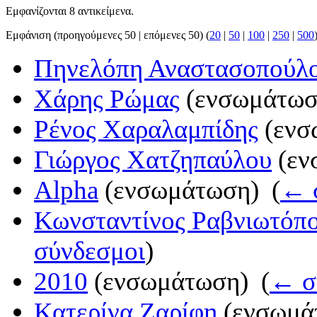
Εμφανίζονται 8 αντικείμενα.
Εμφάνιση (προηγούμενες 50 | επόμενες 50) (
20
|
50
|
100
|
250
|
500
Πηνελόπη Αναστασοπούλ
Χάρης Ρώμας
(ενσωμάτωση
Ρένος Χαραλαμπίδης
(ενσ
Γιώργος Χατζηπαύλου
(εν
Alpha
(ενσωμάτωση) ‎
(
← 
Κωνσταντίνος Ραβνιωτόπ
σύνδεσμοι
)
2010
(ενσωμάτωση) ‎
(
← σ
Κατερίνα Ζαρίφη
(ενσωμάτ