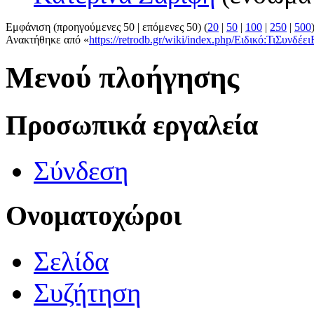
Εμφάνιση (προηγούμενες 50 | επόμενες 50) (
20
|
50
|
100
|
250
|
500
Ανακτήθηκε από «
https://retrodb.gr/wiki/index.php/Ειδικό:ΤιΣυνδ
Μενού πλοήγησης
Προσωπικά εργαλεία
Σύνδεση
Ονοματοχώροι
Σελίδα
Συζήτηση