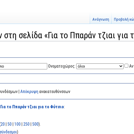
Ανάγνωση
Προβολή κώ
 στη σελίδα «Για το Ππαράν τζιαι για 
Ονοματοχώρος:
Αν
υνδέσμων |
Απόκρυψη
ανακατευθύνσεων
α
Για το Ππαράν τζιαι για το Φύτσιο
:
(
20
|
50
|
100
|
250
|
500
).
σύνδεσμοι
)