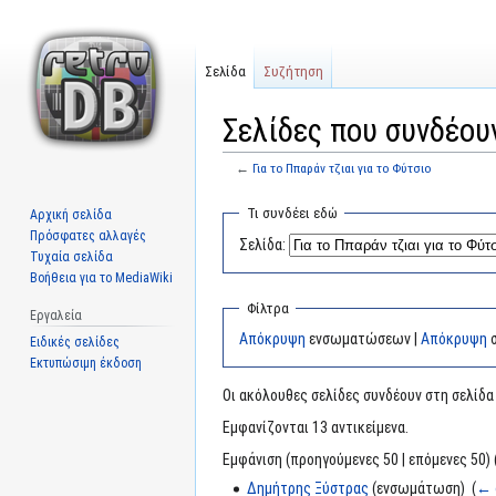
Σελίδα
Συζήτηση
Σελίδες που συνδέουν
←
Για το Ππαράν τζιαι για το Φύτσιο
Μετάβαση
Πήδηση
Τι συνδέει εδώ
Αρχική σελίδα
στην
στην
Πρόσφατες αλλαγές
Σελίδα:
πλοήγηση
αναζήτηση
Τυχαία σελίδα
Βοήθεια για το MediaWiki
Φίλτρα
Εργαλεία
Απόκρυψη
ενσωματώσεων |
Απόκρυψη
σ
Ειδικές σελίδες
Εκτυπώσιμη έκδοση
Οι ακόλουθες σελίδες συνδέουν στη σελίδ
Εμφανίζονται 13 αντικείμενα.
Εμφάνιση (προηγούμενες 50 | επόμενες 50) 
Δημήτρης Ξύστρας
(ενσωμάτωση) ‎
(
← 