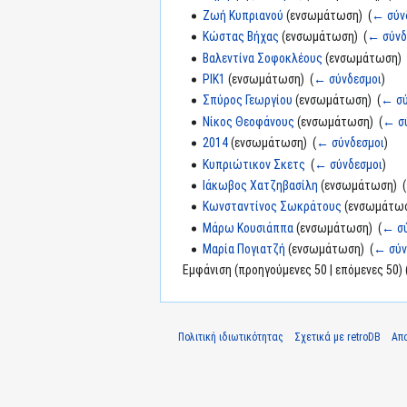
Ζωή Κυπριανού
(ενσωμάτωση) ‎
(
← σύν
Κώστας Βήχας
(ενσωμάτωση) ‎
(
← σύνδ
Βαλεντίνα Σοφοκλέους
(ενσωμάτωση) 
ΡΙΚ1
(ενσωμάτωση) ‎
(
← σύνδεσμοι
)
Σπύρος Γεωργίου
(ενσωμάτωση) ‎
(
← σύ
Νίκος Θεοφάνους
(ενσωμάτωση) ‎
(
← σ
2014
(ενσωμάτωση) ‎
(
← σύνδεσμοι
)
Κυπριώτικον Σκετς
‎
(
← σύνδεσμοι
)
Ιάκωβος Χατζηβασίλη
(ενσωμάτωση) ‎
(
Κωνσταντίνος Σωκράτους
(ενσωμάτωσ
Μάρω Κουσιάππα
(ενσωμάτωση) ‎
(
← σύ
Μαρία Πογιατζή
(ενσωμάτωση) ‎
(
← σύν
Εμφάνιση (προηγούμενες 50 | επόμενες 50) 
Πολιτική ιδιωτικότητας
Σχετικά με retroDB
Απ