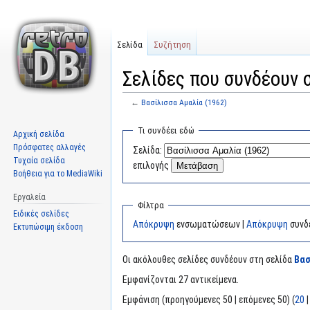
Σελίδα
Συζήτηση
Σελίδες που συνδέουν 
←
Βασίλισσα Αμαλία (1962)
Μετάβαση
Πήδηση
Τι συνδέει εδώ
Αρχική σελίδα
στην
στην
Πρόσφατες αλλαγές
Σελίδα:
πλοήγηση
αναζήτηση
Τυχαία σελίδα
επιλογής
Βοήθεια για το MediaWiki
Εργαλεία
Φίλτρα
Ειδικές σελίδες
Απόκρυψη
ενσωματώσεων |
Απόκρυψη
συνδ
Εκτυπώσιμη έκδοση
Οι ακόλουθες σελίδες συνδέουν στη σελίδα
Βασ
Εμφανίζονται 27 αντικείμενα.
Εμφάνιση (προηγούμενες 50 | επόμενες 50) (
20