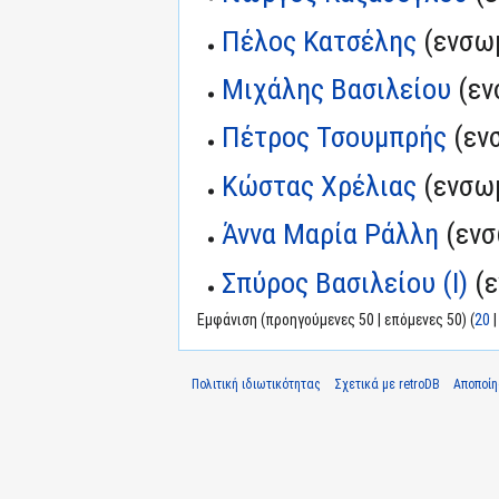
Πέλος Κατσέλης
(ενσω
Μιχάλης Βασιλείου
(εν
Πέτρος Τσουμπρής
(εν
Κώστας Χρέλιας
(ενσω
Άννα Μαρία Ράλλη
(ενσ
Σπύρος Βασιλείου (I)
(ε
Εμφάνιση (προηγούμενες 50 | επόμενες 50) (
20
Πολιτική ιδιωτικότητας
Σχετικά με retroDB
Αποποί