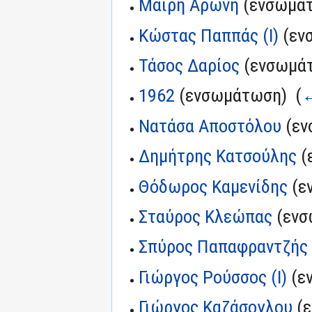
Μαίρη Αρώνη
(ενσωμάτ
Κώστας Παππάς (I)
(εν
Τάσος Δαρίος
(ενσωμάτ
1962
(ενσωμάτωση) ‎
(
←
Νατάσα Αποστόλου
(εν
Δημήτρης Κατσούλης
(
Θόδωρος Καμενίδης
(ε
Σταύρος Κλεώπας
(ενσ
Σπύρος Παπαφραντζής
Γιώργος Ρούσσος (I)
(ε
Γιώργος Καζάσογλου
(ε