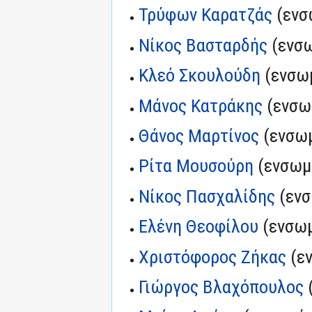
Τρύφων Καρατζάς
(ενσ
Νίκος Βασταρδής
(ενσω
Κλεό Σκουλούδη
(ενσω
Μάνος Κατράκης
(ενσω
Θάνος Μαρτίνος
(ενσωμ
Ρίτα Μουσούρη
(ενσωμ
Νίκος Πασχαλίδης
(ενσ
Ελένη Θεοφίλου
(ενσωμ
Χριστόφορος Ζήκας
(ε
Γιώργος Βλαχόπουλος