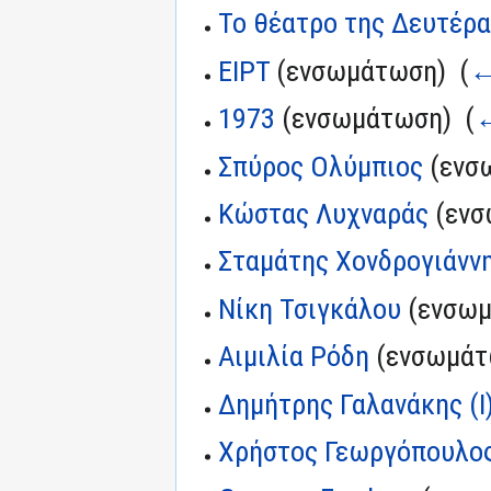
Το θέατρο της Δευτέρα
ΕΙΡΤ
(ενσωμάτωση) ‎
(
←
1973
(ενσωμάτωση) ‎
(
←
Σπύρος Ολύμπιος
(ενσ
Κώστας Λυχναράς
(ενσ
Σταμάτης Χονδρογιάνν
Νίκη Τσιγκάλου
(ενσωμ
Αιμιλία Ρόδη
(ενσωμάτ
Δημήτρης Γαλανάκης (I
Χρήστος Γεωργόπουλο