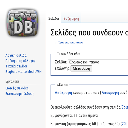
Σελίδα
Συζήτηση
Σελίδες που συνδέουν 
←
Έρωτας και πιάνο
Μετάβαση
Πήδηση
Τι συνδέει εδώ
Αρχική σελίδα
στην
στην
Πρόσφατες αλλαγές
Σελίδα:
πλοήγηση
αναζήτηση
Τυχαία σελίδα
επιλογής
Βοήθεια για το MediaWiki
Εργαλεία
Φίλτρα
Ειδικές σελίδες
Απόκρυψη
ενσωματώσεων |
Απόκρυψη
συνδ
Εκτυπώσιμη έκδοση
Οι ακόλουθες σελίδες συνδέουν στη σελίδα
Έρω
Εμφανίζονται 11 αντικείμενα.
Εμφάνιση (προηγούμενες 50 | επόμενες 50) (
20