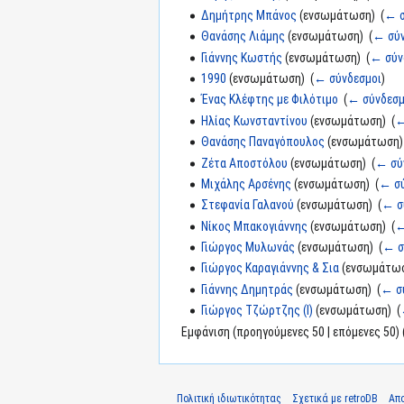
Δημήτρης Μπάνος
(ενσωμάτωση) ‎
(
← σ
Θανάσης Λιάμης
(ενσωμάτωση) ‎
(
← σύν
Γιάννης Κωστής
(ενσωμάτωση) ‎
(
← σύν
1990
(ενσωμάτωση) ‎
(
← σύνδεσμοι
)
Ένας Κλέφτης με Φιλότιμο
‎
(
← σύνδεσμ
Ηλίας Κωνσταντίνου
(ενσωμάτωση) ‎
(
←
Θανάσης Παναγόπουλος
(ενσωμάτωση) 
Ζέτα Αποστόλου
(ενσωμάτωση) ‎
(
← σύ
Μιχάλης Αρσένης
(ενσωμάτωση) ‎
(
← σύ
Στεφανία Γαλανού
(ενσωμάτωση) ‎
(
← σ
Νίκος Μπακογιάννης
(ενσωμάτωση) ‎
(
←
Γιώργος Μυλωνάς
(ενσωμάτωση) ‎
(
← σ
Γιώργος Καραγιάννης & Σια
(ενσωμάτωσ
Γιάννης Δημητράς
(ενσωμάτωση) ‎
(
← σ
Γιώργος Τζώρτζης (I)
(ενσωμάτωση) ‎
(
Εμφάνιση (προηγούμενες 50 | επόμενες 50) 
Πολιτική ιδιωτικότητας
Σχετικά με retroDB
Απ