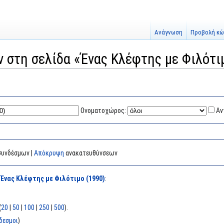
Ανάγνωση
Προβολή κώ
ν στη σελίδα «Ένας Κλέφτης με Φιλότι
Ονοματοχώρος:
Αν
υνδέσμων |
Απόκρυψη
ανακατευθύνσεων
α
Ένας Κλέφτης με Φιλότιμο (1990)
:
(
20
|
50
|
100
|
250
|
500
).
δεσμοι
)