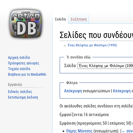
Σελίδα
Συζήτηση
Σελίδες που συνδέου
←
Ένας Κλέφτης με Φιλότιμο (1990)
Μετάβαση
Πήδηση
Τι συνδέει εδώ
Αρχική σελίδα
στην
στην
Πρόσφατες αλλαγές
Σελίδα:
πλοήγηση
αναζήτηση
Τυχαία σελίδα
Βοήθεια για το MediaWiki
Φίλτρα
Εργαλεία
Απόκρυψη
ενσωματώσεων |
Απόκρυψη
σ
Ειδικές σελίδες
Εκτυπώσιμη έκδοση
Οι ακόλουθες σελίδες συνδέουν στη σελίδ
Εμφανίζονται 16 αντικείμενα.
Εμφάνιση (προηγούμενες 50 | επόμενες 50) 
Θέμης Μάνεσης
(ενσωμάτωση) ‎
(
← σύν